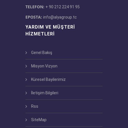
TELEFON:
+ 90 212 224 91 95
EPOSTA:
info@alyagroup.tc
YARDIM VE MÜŞTERI
HIZMETLERI
Genel Bakış
Misyon Vizyon
Küresel Bayilerimiz
İletişim Bilgileri
Rss
SiteMap