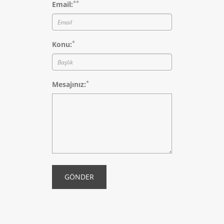
*
*
Email:
*
Konu:
*
Mesajınız:
GÖNDER