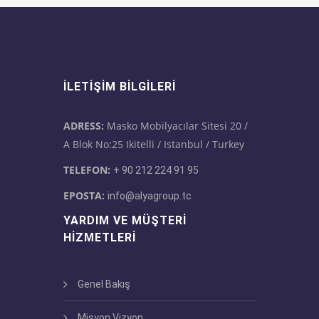
İLETIŞIM BILGILERI
ADRESS:
Masko Mobilyacılar Sitesi 20 /
A Blok No:25 Ikitelli / Istanbul / Turkey
TELEFON:
+ 90 212 224 91 95
EPOSTA:
info@alyagroup.tc
YARDIM VE MÜŞTERI
HIZMETLERI
Genel Bakış
Misyon Vizyon