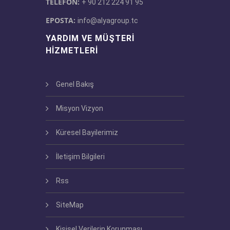
TELEFON:
+ 90 212 224 91 95
EPOSTA:
info@alyagroup.tc
YARDIM VE MÜŞTERI
HIZMETLERI
Genel Bakış
Misyon Vizyon
Küresel Bayilerimiz
İletişim Bilgileri
Rss
SiteMap
Kişisel Verilerin Korunması