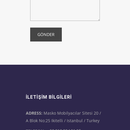
GÖNDER
İLETIŞIM BILGILERI
ADRESS:
Masko Mobilyacılar Sitesi 20 /
A Blok No:25 Ikitelli / Istanbul / Turkey