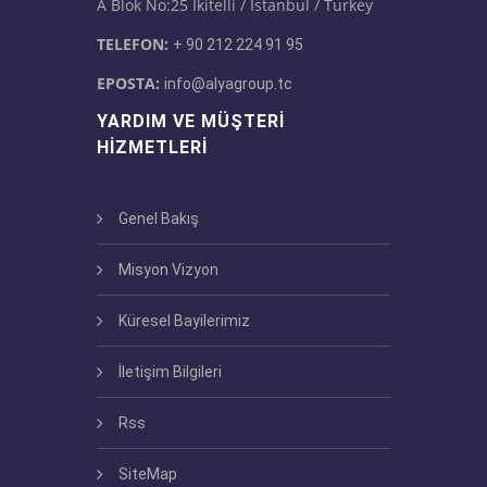
A Blok No:25 Ikitelli / Istanbul / Turkey
TELEFON:
+ 90 212 224 91 95
EPOSTA:
info@alyagroup.tc
YARDIM VE MÜŞTERI
HIZMETLERI
Genel Bakış
Misyon Vizyon
Küresel Bayilerimiz
İletişim Bilgileri
Rss
SiteMap