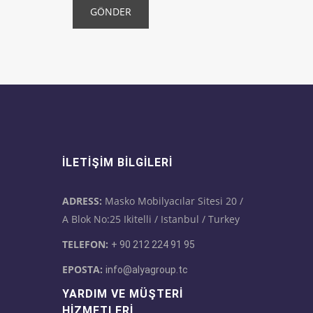
GÖNDER
İLETIŞIM BILGILERI
ADRESS:
Masko Mobilyacılar Sitesi 20 /
A Blok No:25 Ikitelli / Istanbul / Turkey
TELEFON:
+ 90 212 224 91 95
EPOSTA:
info@alyagroup.tc
YARDIM VE MÜŞTERI
HIZMETLERI