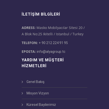
İLETIŞIM BILGILERI
ADRESS:
Masko Mobilyacılar Sitesi 20 /
A Blok No:25 Ikitelli / Istanbul / Turkey
TELEFON:
+ 90 212 224 91 95
EPOSTA:
info@alyagroup.tc
YARDIM VE MÜŞTERI
HIZMETLERI
Genel Bakış
Misyon Vizyon
Küresel Bayilerimiz