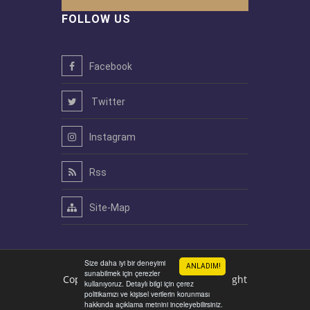
FOLLOW US
Facebook
Twitter
Instagram
Rss
Site-Map
Size daha iyi bir deneyimi
ANLADIM!
sunabilmek için çerezler
Copyright © 2026
ALL Right
alyagroup.tc
kullanıyoruz. Detaylı bilgi için çerez
politikamızı ve kişisel verilerin korunması
Reserved
hakkında açıklama metnini inceleyebilirsiniz.